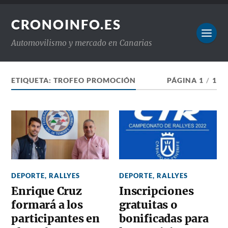
CRONOINFO.ES
Automovilismo y mercado en Canarias
ETIQUETA:
TROFEO PROMOCIÓN
PÁGINA 1
/
1
DEPORTE
,
RALLYES
DEPORTE
,
RALLYES
Enrique Cruz
Inscripciones
formará a los
gratuitas o
participantes en
bonificadas para