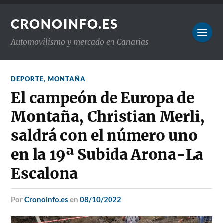
CRONOINFO.ES
Automovilismo y mercado en Canarias
DEPORTE
,
MONTAÑA
El campeón de Europa de
Montaña, Christian Merli,
saldrá con el número uno
en la 19ª Subida Arona-La
Escalona
por
Cronoinfo.es
en
08/10/2022