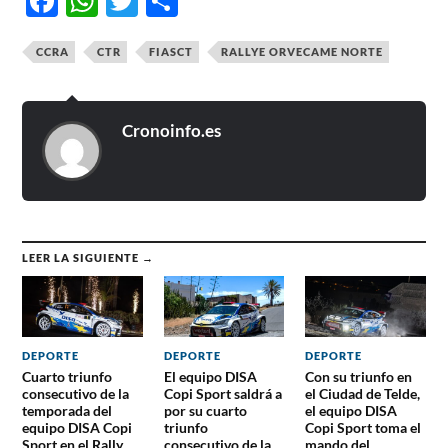
Facebook
WhatsApp
Twitter
Compartir
CCRA
CTR
FIASCT
RALLYE ORVECAME NORTE
Cronoinfo.es
LEER LA SIGUIENTE →
DEPORTE
DEPORTE
DEPORTE
Cuarto triunfo
El equipo DISA
Con su triunfo en
consecutivo de la
Copi Sport saldrá a
el Ciudad de Telde,
temporada del
por su cuarto
el equipo DISA
equipo DISA Copi
triunfo
Copi Sport toma el
Sport en el Rally
consecutivo de la
mando del