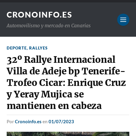
CRONOINFO.ES
Automovilismo y mercado en Canarias
DEPORTE
,
RALLYES
32º Rallye Internacional
Villa de Adeje bp Tenerife-
Trofeo Cicar: Enrique Cruz
y Yeray Mujica se
mantienen en cabeza
por
Cronoinfo.es
en
01/07/2023