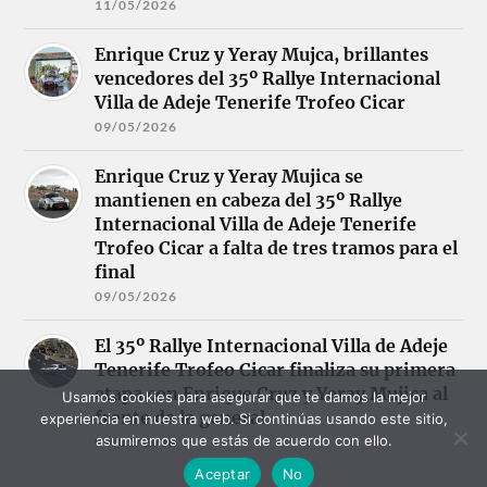
11/05/2026
Enrique Cruz y Yeray Mujca, brillantes
vencedores del 35º Rallye Internacional
Villa de Adeje Tenerife Trofeo Cicar
09/05/2026
Enrique Cruz y Yeray Mujica se
mantienen en cabeza del 35º Rallye
Internacional Villa de Adeje Tenerife
Trofeo Cicar a falta de tres tramos para el
final
09/05/2026
El 35º Rallye Internacional Villa de Adeje
Tenerife Trofeo Cicar finaliza su primera
etapa con Enrique Cruz y Yeray Mujica al
Usamos cookies para asegurar que te damos la mejor
frente de la general
experiencia en nuestra web. Si continúas usando este sitio,
asumiremos que estás de acuerdo con ello.
09/05/2026
Aceptar
No