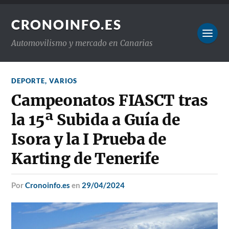
CRONOINFO.ES
Automovilismo y mercado en Canarias
DEPORTE
,
VARIOS
Campeonatos FIASCT tras
la 15ª Subida a Guía de
Isora y la I Prueba de
Karting de Tenerife
por
Cronoinfo.es
en
29/04/2024