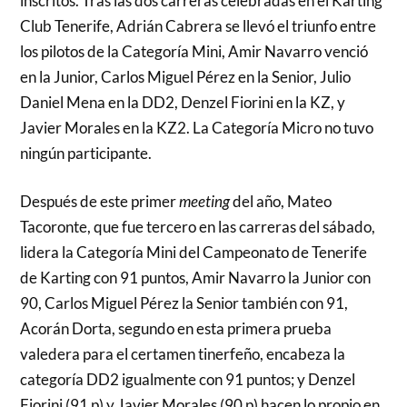
inscritos. Tras las dos carreras celebradas en el Karting
Club Tenerife, Adrián Cabrera se llevó el triunfo entre
los pilotos de la Categoría Mini, Amir Navarro venció
en la Junior, Carlos Miguel Pérez en la Senior, Julio
Daniel Mena en la DD2, Denzel Fiorini en la KZ, y
Javier Morales en la KZ2. La Categoría Micro no tuvo
ningún participante.
Después de este primer
meeting
del año, Mateo
Tacoronte, que fue tercero en las carreras del sábado,
lidera la Categoría Mini del Campeonato de Tenerife
de Karting con 91 puntos, Amir Navarro la Junior con
90, Carlos Miguel Pérez la Senior también con 91,
Acorán Dorta, segundo en esta primera prueba
valedera para el certamen tinerfeño, encabeza la
categoría DD2 igualmente con 91 puntos; y Denzel
Fiorini (91 p) y Javier Morales (90 p) hacen lo propio en