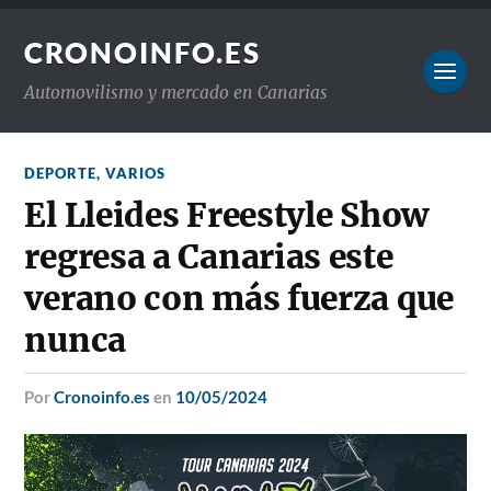
CRONOINFO.ES
Automovilismo y mercado en Canarias
DEPORTE
,
VARIOS
El Lleides Freestyle Show
regresa a Canarias este
verano con más fuerza que
nunca
por
Cronoinfo.es
en
10/05/2024