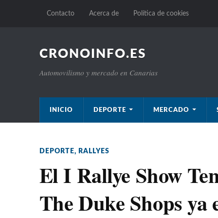
Contacto
Acerca de
Política de cookies
CRONOINFO.ES
Automovilismo y mercado en Canarias
INICIO
DEPORTE
MERCADO
DEPORTE
,
RALLYES
El I Rallye Show Ten
The Duke Shops ya e