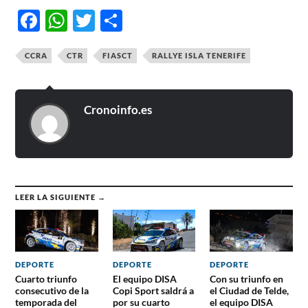
Facebook
WhatsApp
Twitter
Compartir
CCRA
CTR
FIASCT
RALLYE ISLA TENERIFE
Cronoinfo.es
LEER LA SIGUIENTE →
DEPORTE
DEPORTE
DEPORTE
Cuarto triunfo
El equipo DISA
Con su triunfo en
consecutivo de la
Copi Sport saldrá a
el Ciudad de Telde,
temporada del
por su cuarto
el equipo DISA