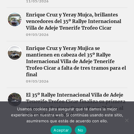
11/05/2026
Enrique Cruz y Yeray Mujca, brillantes
vencedores del 35º Rallye Internacional
Villa de Adeje Tenerife Trofeo Cicar
09/05/2026
Enrique Cruz y Yeray Mujica se
mantienen en cabeza del 35º Rallye
Internacional Villa de Adeje Tenerife
Trofeo Cicar a falta de tres tramos para el
final
09/05/2026
El 35º Rallye Internacional Villa de Adeje
Tenerife Trofeo Cicar finaliza su primera
etapa con Enrique Cruz y Yeray Mujica al
Usamos cookies para asegurar que te damos la mejor
frente de la general
experiencia en nuestra web. Si continúas usando este sitio,
asumiremos que estás de acuerdo con ello.
09/05/2026
Aceptar
No