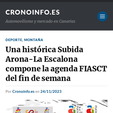
CRONOINFO.ES
Automovilismo y mercado en Canarias
DEPORTE
,
MONTAÑA
Una histórica Subida
Arona-La Escalona
compone la agenda FIASCT
del fin de semana
por
Cronoinfo.es
en
24/11/2023